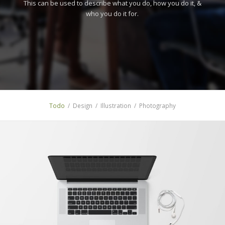
This can be used to describe what you do, how you do it, &
who you do it for.
Todo
/
Design
/
Illustration
/
Photography