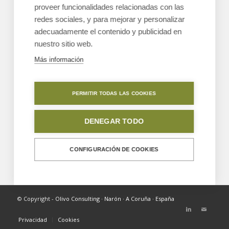
proveer funcionalidades relacionadas con las
el desarrollo de negocio con más tranquilidad.
redes sociales, y para mejorar y personalizar
Recursos
adecuadamente el contenido y publicidad en
nuestro sitio web.
Te ayudamos a diseñar las etapas de desarrollo y
a detectar los recursos que necesitas para cada
Más información
una de ellas.
Ejecución
PERMITIR TODAS LAS COOKIES
Ejecutamos contigo muchas de las tareas
necesarias, desde el Plan comercial, hasta la
DENEGAR TODO
búsqueda de financiación o la mejor forma
jurídica para tu empresa.
CONFIGURACIÓN DE COOKIES
© Copyright -
Olivo Consulting · Narón · A Coruña · España
Privacidad
Cookies