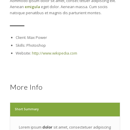
Aommodo ipsum dolor sit amet, consec tetuer adipiscing elit.
Aenean
emigula
eget dolor. Aenean massa. Cum sociis
natoque penatibus et magnis dis parturient montes.
Client: Max Power
Skills: Photoshop
Website:
http://www.wikipedia.com
More Info
Short Summary
Lorem ipsum
dolor
sit amet, consectetuer adipiscing