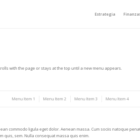
Estrategia
Finanza
rolls with the page or stays at the top until a new menu appears.
Menu Item 1
Menu Item 2
Menu Item 3
Menu Item 4
Aenean commodo ligula eget dolor. Aenean massa. Cum sociis natoque penati
ium quis, sem. Nulla consequat massa quis enim.