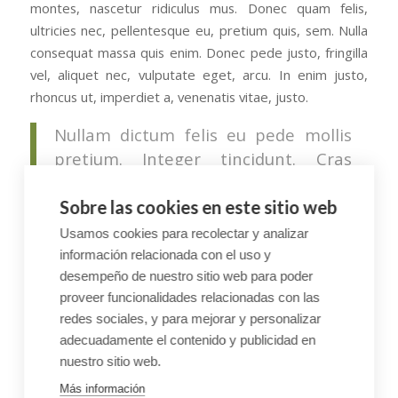
montes, nascetur ridiculus mus. Donec quam felis,
ultricies nec, pellentesque eu, pretium quis, sem. Nulla
consequat massa quis enim. Donec pede justo, fringilla
vel, aliquet nec, vulputate eget, arcu. In enim justo,
rhoncus ut, imperdiet a, venenatis vitae, justo.
Nullam dictum felis eu pede mollis
pretium. Integer tincidunt. Cras
dapibus. Vivamus elementum
semper nisi. Aenean vulputate
Sobre las cookies en este sitio web
eleifend tellus. Aenean leo ligula,
Usamos cookies para recolectar y analizar
porttitor eu, consequat vitae,
información relacionada con el uso y
eleifend ac, enim. Aliquam lorem
desempeño de nuestro sitio web para poder
proveer funcionalidades relacionadas con las
ante, dapibus in, viverra quis, feugiat
redes sociales, y para mejorar y personalizar
a, tellus.
adecuadamente el contenido y publicidad en
nuestro sitio web.
Más información